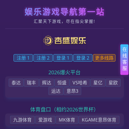
跳转到内容
杏盛 - 会员平台中心 | 游戏认证品牌注册
首页
企业介绍
企业快讯
产品中心
联系我们