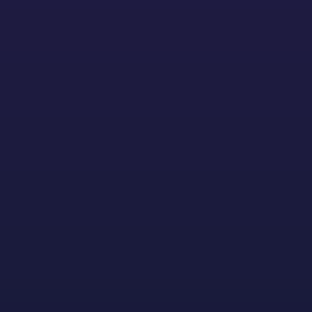
互动媒体技术
开发支持用户互动的媒体技术